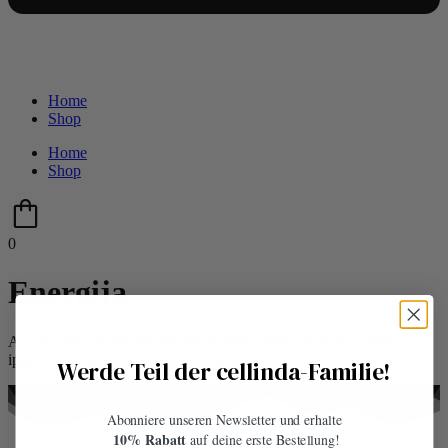
Home
Shop
Home
Shop
0
Energija
Als visueller Platzhalter für deutschsprachige Texte ist Lorem
ipsum demzufolge nur begrenzt geeignet.
Werde Teil der cellinda-Familie!
Abonniere unseren Newsletter und erhalte
10% Rabatt
auf deine erste Bestellung!