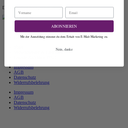
Dein Wohlbefinden, unser Versprechen.
Vorname
Email
ABONNIEREN
Shop
Versandkosten & Lieferzeit
Mit der Anmeldung stimmst du dem Erhalt von E-Mail-Marketing zu.
Cookie-Richtlinie (EU)
Shop
Nein, danke
Versandkosten & Lieferzeit
Cookie-Richtlinie (EU)
Impressum
AGB
Datenschutz
Widerrufsbelehrung
Impressum
AGB
Datenschutz
Widerrufsbelehrung